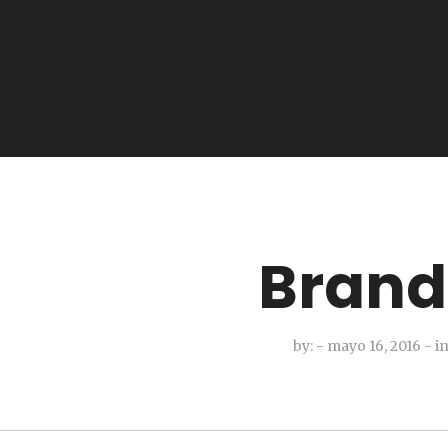
Bran
by:
- mayo 16, 2016
-
in