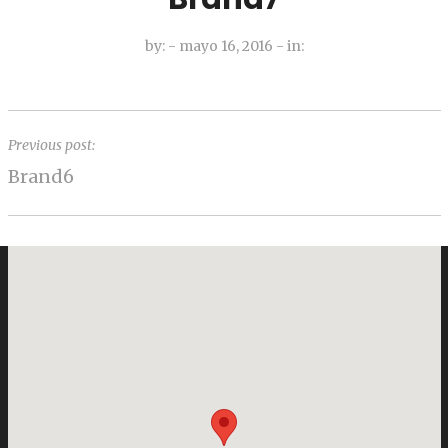
by:
- mayo 16, 2016
-
in:
Previous post:
Brand6