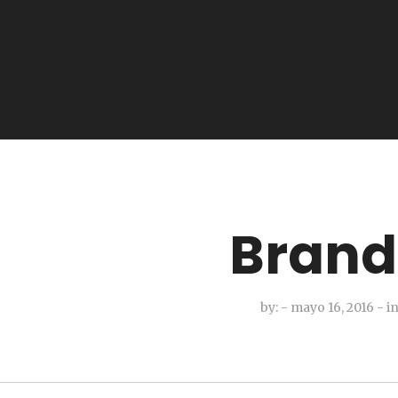
Bran
by:
- mayo 16, 2016
-
in