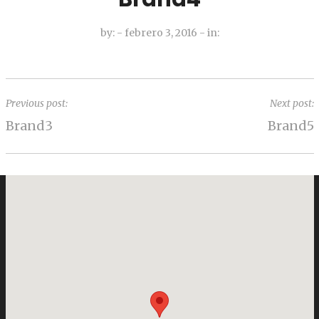
by:
- febrero 3, 2016
-
in:
Previous post:
Next post:
Brand3
Brand5