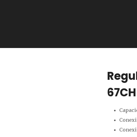
Regul
67CH
Capacid
Conexió
Conexió