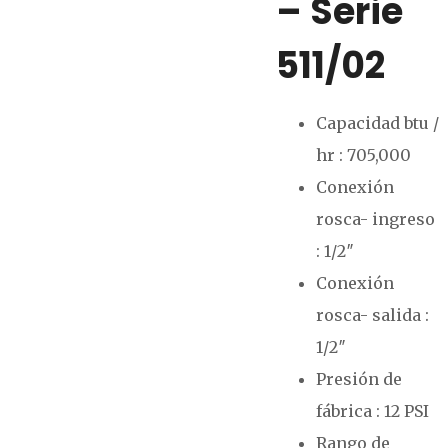
– Serie
511/02
Capacidad btu /
hr : 705,000
Conexión
rosca- ingreso
: 1/2″
Conexión
rosca- salida :
1/2″
Presión de
fábrica : 12 PSI
Rango de