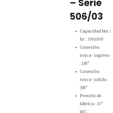
– Serie
506/03
Capacidad btu /
hr : 330,000
Conexión
rosca- ingreso
: 1/8″
Conexión
rosca- salida :
3/8″
Presión de
fábrica : 13″
W.C.